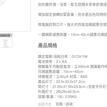
另防塵防潮，浴室，衛生間濺水等穿透環境
增加固定旋轉扣緊倉蓋，防水更出色同時防
微電腦控制芯片，強大的性能協調感應信號
一鍵調節感應距離，10cm-42cm感應可
產品規格
額定電壓/消耗功率：DC3V/1W
電池使用：2 x AA
開關蓋平均動態電流：≦300mA 開蓋動作
可調感應距離：10cm~42cm
待機電流：≦40μA 材質：ABS
產品尺寸：23.5x23.5x37.2cm
筒尺寸：21.55x21.55x28.8cm (含提手外尺
外箱尺寸：29x29x42.5cm
容量/重量：10L/ 2.05KG
自取 / 送貨
出貨方式