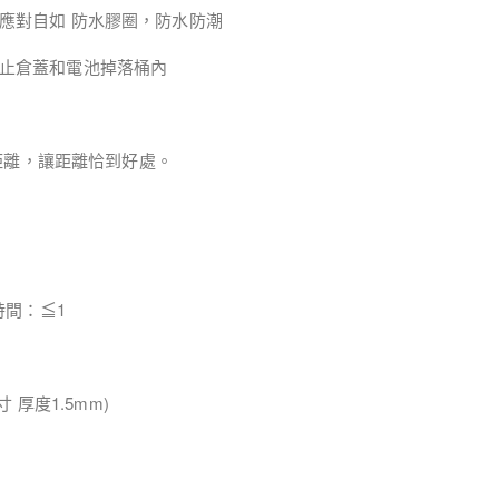
應對自如 防水膠圈，防水防潮
止倉蓋和電池掉落桶內
調距離，讓距離恰到好處。
時間：≦1
寸 厚度1.5mm)