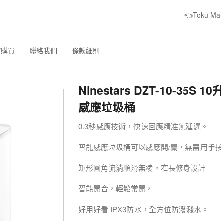
👈Toku M
何購買
聯絡我們
條款細則
Ninestars DZT-10-35S 
感應垃圾桶
0.3秒感應技術，快速回應精准無延遲。
智能感應垃圾桶可以感應開/關，無需用手
矩形圓角流淌順滑無棱，窄長修身設計
智能開合，輕鬆常開，
好用好看 IPX3防水，全方位防潑濺水。