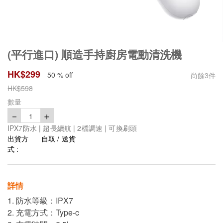
(平行進口) 順造手持廚房電動清洗機
HK$
299
50 % off
尚餘
3
件
HK$
598
數量
－
＋
1
IPX7防水 | 超長續航 | 2檔調速 | 可換刷頭
出貨方
自取 / 送貨
式 :
詳情
1. 防水等級：IPX7
2. 充電方式：Type-c