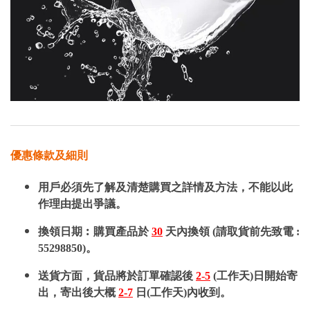
優惠條款及細則
用戶必須先了解及清楚購買之詳情及方法，不能以此
作理由提出爭議。
換領日期︰購買產品於
30
天內換領 (請取貨前先致電 :
55298850)。
送貨方面，貨品將於訂單確認後
2-5
(工作天)日開始寄
出，寄出後大概
2-7
日(工作天)內收到。