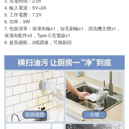
3. 充電時間：2.5h
4. 輸入電源：5V=2A
5. 工作電壓：7.2V
6. 功率：9W
7. 包裝清單：保潔布輪x1，短毛刷輪x1，清洗機主體x1，
保潔布配件x3，Type-C充電線x1
8. 超長續航，2檔調速，可換刷頭