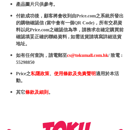
產品圖片只供參考。
付款成功後，顧客將會收到由Price.com之系統所發出
的購物確認信 (當中會有一個QR Code)，所有交易資
料以此Price.com之確認信為準，請務求在確定購買前
確認填妥正確的聯絡資料 , 如需送貨請填寫詳細送貨
地址。
如有任何查詢，請電郵至
cs@tokumall.com.hk
/ 致電 :
55298850
Price之
私隱政策
、
使用條款及免責聲明
適用於本活
動。
其它
條款及細則
。