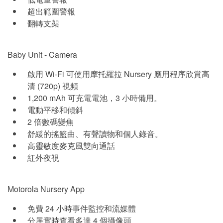
超出範圍警報
翻轉支架
Baby Unit - Camera
啟用 Wi-Fi 可使用摩托羅拉 Nursery 應用程序欣賞高
清 (720p) 視頻
1,200 mAh 可充電電池，3 小時備用。
電動平移和傾斜
2 倍數碼變焦
舒緩的搖籃曲、有聲讀物和個人錄音。
高靈敏度麥克風雙向通話
紅外夜視
Motorola Nursery App
免費 24 小時事件監控和流媒體
分屏實時查看多達 4 個攝像頭