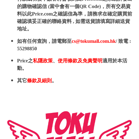
的購物確認信 (當中會有一個QR Code)，所有交易資
料以此Price.com之確認信為準，請務求在確定購買前
確認填妥正確的聯絡資料 , 如需送貨請填寫詳細送貨
地址。
如有任何查詢，請電郵至
cs@tokumall.com.hk
/ 致電 :
55298850
Price之
私隱政策
、
使用條款及免責聲明
適用於本活
動。
其它
條款及細則
。