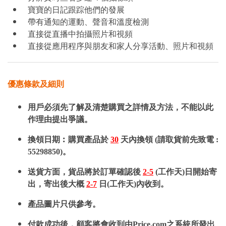
寶寶的日記跟踪他們的發展
帶有通知的運動、聲音和溫度檢測
直接從直播中拍攝照片和視頻
直接從應用程序與朋友和家人分享活動、照片和視頻
優惠條款及細則
用戶必須先了解及清楚購買之詳情及方法，不能以此
作理由提出爭議。
換領日期︰購買產品於
30
天內換領 (請取貨前先致電 :
55298850)。
送貨方面，貨品將於訂單確認後
2-5
(工作天)日開始寄
出，寄出後大概
2-7
日(工作天)內收到。
產品圖片只供參考。
付款成功後，顧客將會收到由Price.com之系統所發出