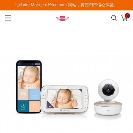
👈Toku Mall👉 x Price.com 網站，實體門市信心保證。
0
已加入購物車
查看