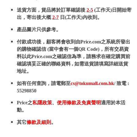
送貨方面，貨品將於訂單確認後
2-5
(工作天)日開始寄
出，寄出後大概
2-7
日(工作天)內收到。
產品圖片只供參考。
付款成功後，顧客將會收到由Price.com之系統所發出
的購物確認信 (當中會有一個QR Code)，所有交易資
料以此Price.com之確認信為準，請務求在確定購買前
確認填妥正確的聯絡資料 , 如需送貨請填寫詳細送貨
地址。
如有任何查詢，請電郵至
cs@tokumall.com.hk
/ 致電 :
55298850
Price之
私隱政策
、
使用條款及免責聲明
適用於本活
動。
其它
條款及細則
。