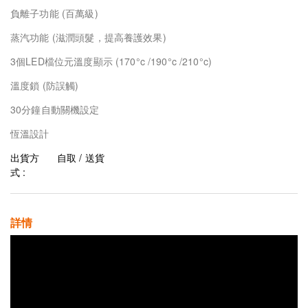
負離子功能 (百萬級)
蒸汽功能 (滋潤頭髮，提高養護效果)
3個LED檔位元溫度顯示 (170°c /190°c /210°c)
溫度鎖 (防誤觸)
30分鐘自動關機設定
恆溫設計
出貨方
自取 / 送貨
式 :
詳情