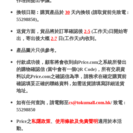
作理由提出爭議。
換領日期︰購買產品於
30
天內換領 (請取貨前先致電 :
55298850)。
送貨方面，貨品將於訂單確認後
2-5
(工作天)日開始寄
出，寄出後大概
2-7
日(工作天)內收到。
產品圖片只供參考。
付款成功後，顧客將會收到由Price.com之系統所發出
的購物確認信 (當中會有一個QR Code)，所有交易資
料以此Price.com之確認信為準，請務求在確定購買前
確認填妥正確的聯絡資料 , 如需送貨請填寫詳細送貨
地址。
如有任何查詢，請電郵至
cs@tokumall.com.hk
/ 致電 :
55298850
Price之
私隱政策
、
使用條款及免責聲明
適用於本活
動。