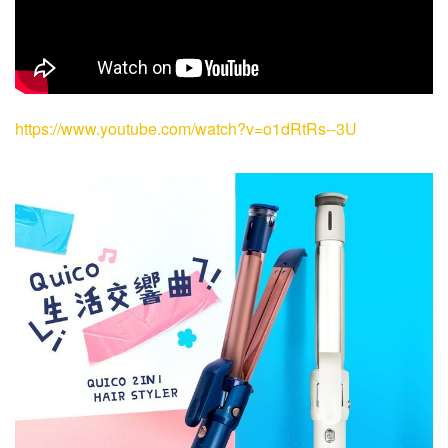
https://www.youtube.com/watch?v=o1dRtRs--3U