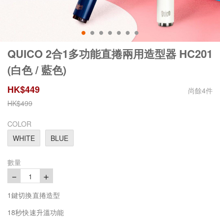
QUICO 2合1多功能直捲兩用造型器 HC201
(白色 / 藍色)
HK$
449
尚餘
4
件
HK$
499
COLOR
WHITE
BLUE
數量
－
＋
1
1鍵切換直捲造型
18秒快速升溫功能