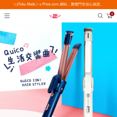
👈Toku Mall👉 x Price.com 網站，實體門市信心保證。
0
已加入購物車
查看