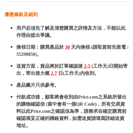
優惠條款及細則
用戶必須先了解及清楚購買之詳情及方法，不能以此
作理由提出爭議。
換領日期︰購買產品於
30
天內換領 (請取貨前先致電 :
55298850)。
送貨方面，貨品將於訂單確認後
2-5
(工作天)日開始寄
出，寄出後大概
2-7
日(工作天)內收到。
產品圖片只供參考。
付款成功後，顧客將會收到由Price.com之系統所發出
的購物確認信 (當中會有一個QR Code)，所有交易資
料以此Price.com之確認信為準，請務求在確定購買前
確認填妥正確的聯絡資料 , 如需送貨請填寫詳細送貨
地址。