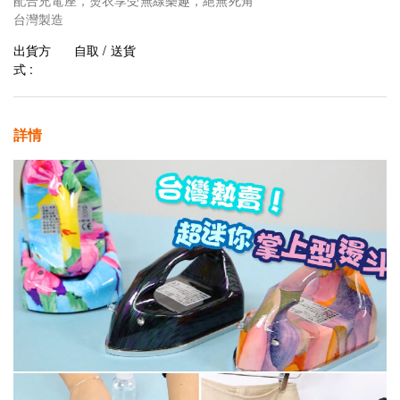
配合充電座，燙衣享受無線樂趣，絕無死角
台灣製造
出貨方
自取 / 送貨
式 :
詳情