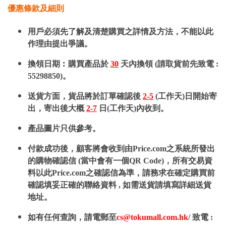
優惠條款及細則
用戶必須先了解及清楚購買之詳情及方法，不能以此
作理由提出爭議。
換領日期︰購買產品於
30
天內換領 (請取貨前先致電 :
55298850)。
送貨方面，貨品將於訂單確認後
2-5
(工作天)日開始寄
出，寄出後大概
2-7
日(工作天)內收到。
產品圖片只供參考。
付款成功後，顧客將會收到由Price.com之系統所發出
的購物確認信 (當中會有一個QR Code)，所有交易資
料以此Price.com之確認信為準，請務求在確定購買前
確認填妥正確的聯絡資料 , 如需送貨請填寫詳細送貨
地址。
如有任何查詢，請電郵至
cs@tokumall.com.hk
/ 致電 :