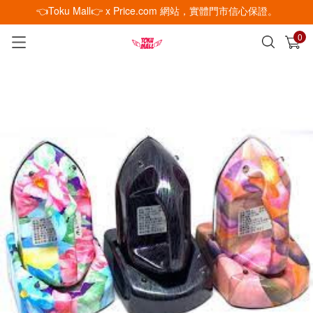
👈Toku Mall👉 x Price.com 網站，實體門市信心保證。
0
已加入購物車
查看