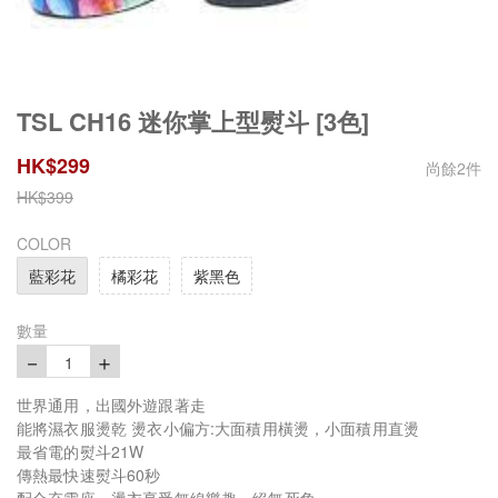
TSL CH16 迷你掌上型熨斗 [3色]
HK$
299
尚餘
2
件
HK$
399
COLOR
藍彩花
橘彩花
紫黑色
數量
－
＋
1
世界通用，出國外遊跟著走
能將濕衣服燙乾 燙衣小偏方:大面積用橫燙，小面積用直燙
最省電的熨斗21W
傳熱最快速熨斗60秒