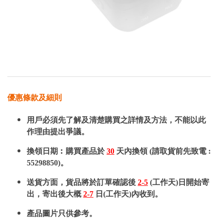
優惠條款及細則
用戶必須先了解及清楚購買之詳情及方法，不能以此
作理由提出爭議。
換領日期︰購買產品於
30
天內換領 (請取貨前先致電 :
55298850)。
送貨方面，貨品將於訂單確認後
2-5
(工作天)日開始寄
出，寄出後大概
2-7
日(工作天)內收到。
產品圖片只供參考。