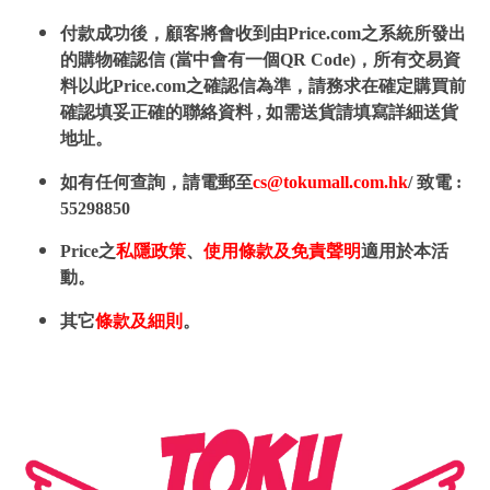
付款成功後，顧客將會收到由Price.com之系統所發出
的購物確認信 (當中會有一個QR Code)，所有交易資
料以此Price.com之確認信為準，請務求在確定購買前
確認填妥正確的聯絡資料 , 如需送貨請填寫詳細送貨
地址。
如有任何查詢，請電郵至
cs@tokumall.com.hk
/ 致電 :
55298850
Price之
私隱政策
、
使用條款及免責聲明
適用於本活
動。
其它
條款及細則
。