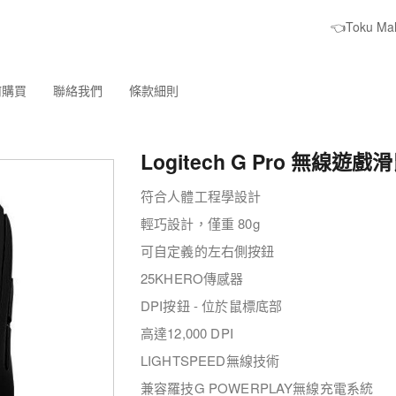
👈Toku M
何購買
聯絡我們
條款細則
Logitech G Pro 無線遊戲
符合人體工程學設計
輕巧設計，僅重 80g
可自定義的左右側按鈕
25KHERO傳感器
DPI按鈕 - 位於鼠標底部
高達12,000 DPI
LIGHTSPEED無線技術
兼容羅技G POWERPLAY無線充電系統