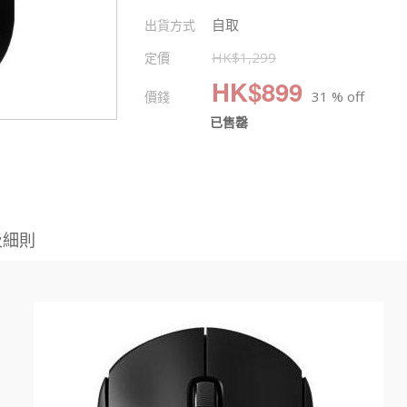
自取
出貨方式
定價
HK$
1,299
HK$
899
價錢
31 % off
已售罄
及細則