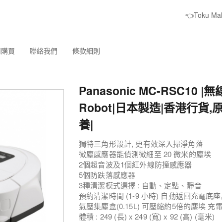
👈Toku M
何購買
聯絡我們
條款細則
Panasonic MC-RSC10 |
Robot|日本製造|香港行貨,
養|
獨特三角形設計, 更有效深入掃淨角落
微塵感應器能偵測微細至 20 微米的塵埃
2個超音波及1個紅外線防撞感應器
5個防趺落感應器
3種清潔模式選擇 : 自動、定點、靜音
預約清潔時間 (1-9 小時) 自動返回充電底
氣壓集塵盒(0.15L) 可壓縮約5倍的塵埃 充電
體積 : 249 (長) x 249 (寬) x 92 (高) (毫米)