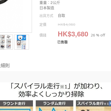
重量︰2公斤
日本製造
自取
出貨方式
定價
HK$
4,980
HK$
3,680
價錢
26 % off
已售罄
及細則