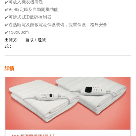
✔️可放入機衣機清洗
✔️9小時定時及自動關機功能
✔️可拆式LED數碼控制器
✔️過熱斷電及熱敏電流保護裝備，雙重保護、格外安全
✔️150x80cm
出貨方
自取 / 送貨
式 :
詳情