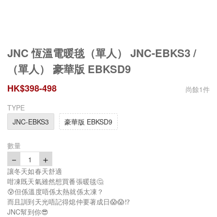
JNC 恆溫電暖毯（單人） JNC-EBKS3 /
（單人） 豪華版 EBKSD9
HK$
398
-
498
尚餘
1
件
TYPE
JNC-EBKS3
豪華版 EBKSD9
數量
－
＋
1
讓冬天如春天舒適
咁凍既天氣雖然想買番張暖毯🤔
😰但係溫度唔係太熱就係太凍？
而且訓到天光唔記得熄仲要著成日😱😱⁉️
JNC幫到你😎