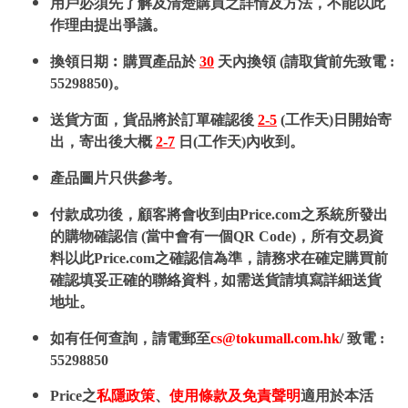
用戶必須先了解及清楚購買之詳情及方法，不能以此
作理由提出爭議。
換領日期︰購買產品於
30
天內換領 (請取貨前先致電 :
55298850)。
送貨方面，貨品將於訂單確認後
2-5
(工作天)日開始寄
出，寄出後大概
2-7
日(工作天)內收到。
產品圖片只供參考。
付款成功後，顧客將會收到由Price.com之系統所發出
的購物確認信 (當中會有一個QR Code)，所有交易資
料以此Price.com之確認信為準，請務求在確定購買前
確認填妥正確的聯絡資料 , 如需送貨請填寫詳細送貨
地址。
如有任何查詢，請電郵至
cs@tokumall.com.hk
/ 致電 :
55298850
Price之
私隱政策
、
使用條款及免責聲明
適用於本活