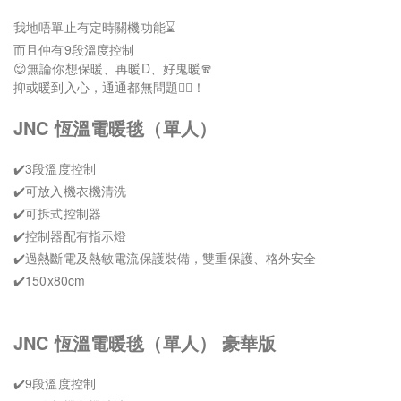
我地唔單止有定時關機功能⌛
而且仲有9段溫度控制
😌無論你想保暖、再暖D、好鬼暖🧣
抑或暖到入心，通通都無問題👍🏻！
JNC 恆溫電暖毯（單人）
✔️3段溫度控制
✔️可放入機衣機清洗
✔️可拆式控制器
✔️控制器配有指示燈
✔️過熱斷電及熱敏電流保護裝備，雙重保護、格外安全
✔️150x80cm
JNC 恆溫電暖毯（單人） 豪華版
✔️9段溫度控制