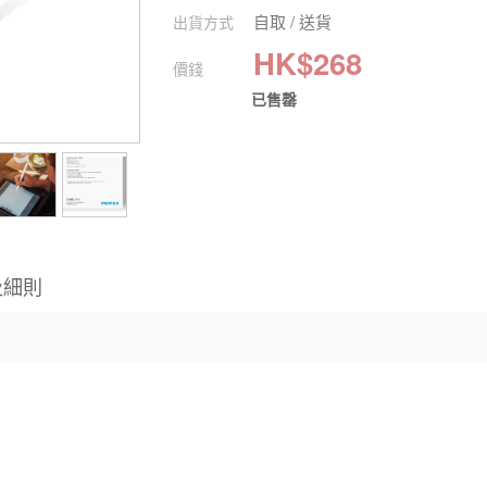
自取 / 送貨
出貨方式
HK$
268
價錢
已售罄
及細則