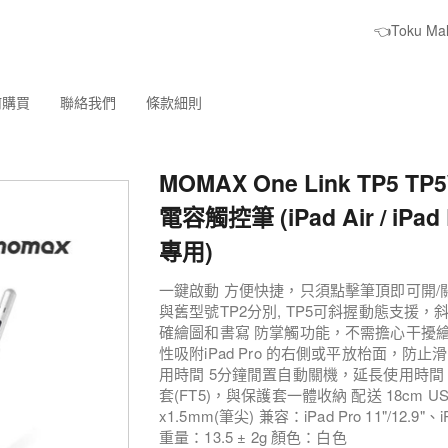
👈Toku M
何購買
聯絡我們
條款細則
MOMAX One Link TP5 T
電容觸控筆 (iPad Air / iPad P
專用)
一鍵啟動 方便快捷，只須點擊筆頂即可開/
與舊型號TP2分別, TP5可斜握動態支援，斜
確繪圖和書寫 防掌觸功能，不需擔心干擾
性吸附iPad Pro 的右側或平放枱面，防止
用時間 5分鐘閒置自動關機，延長使用時間 附
套(FT5)，與保護套一體收納 配送 18cm USB
x1.5mm(筆尖) 兼容：iPad Pro 11"/12.9"、iPad
重量：13.5 ± 2g 顏色：白色