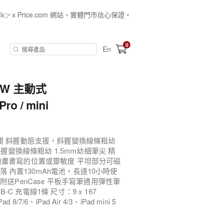
all👉 x Price.com 網站，實體門市信心保證。
0
En
P5W 主動式
ro / mini
關 斜握動態支援，斜握變換線條粗幼
握變換線條粗幼 1.5mm幼細筆尖 精
繪畫書寫的位置或靈敏度 平坦部分可磁
滑落 內置130mAh電池，長達10小時使
送PenCase 平板手寫筆通用彈性筆
-C 充電線1條 尺寸：9 x 167
 8/7/6、iPad Air 4/3、iPad mini 5