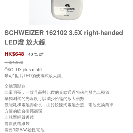
SCHWEIZER 162102 3.5X right-handed
LED燈 放大鏡
HK$
648
40 % off
HK$
1,080
ÖKOLUX plus mobil
帶4片貼片LED的便攜式放大鏡。
全德國製造
非常明亮，一致且高對比度的光線通過特殊的發光二極管
單獨測試的光溫度可以減少所需的放大倍數
低能耗和電池壽命長 - 由於鉸鍊式電池盒蓋，電池更換簡單
方便的綜合掛繩循環
非球面輕質透鏡
提供微纖維袋
需要3節AAA鹼性電池