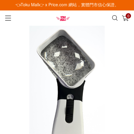
👈Toku Mall👉 x Price.com 網站，實體門市信心保證。
0
已加入購物車
查看