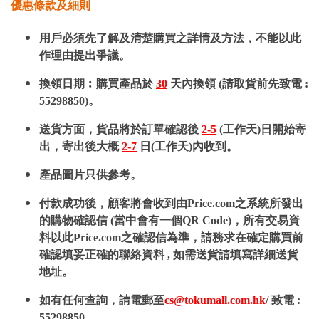
優惠條款及細則
用戶必須先了解及清楚購買之詳情及方法，不能以此
作理由提出爭議。
換領日期︰購買產品於
30
天內換領 (請取貨前先致電 :
55298850)。
送貨方面，貨品將於訂單確認後
2-5
(工作天)日開始寄
出，寄出後大概
2-7
日(工作天)內收到。
產品圖片只供參考。
付款成功後，顧客將會收到由Price.com之系統所發出
的購物確認信 (當中會有一個QR Code)，所有交易資
料以此Price.com之確認信為準，請務求在確定購買前
確認填妥正確的聯絡資料 , 如需送貨請填寫詳細送貨
地址。
如有任何查詢，請電郵至
cs@tokumall.com.hk
/ 致電 :
55298850