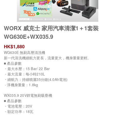
WORX 威克士 家用汽車清潔1＋1套裝
WG630E+WX035.9
HK$
1,880
WG630E 無刷高壓清洗機
新一代清洗機續航力更長，流量更大，機身重量更輕。
■ 產品參數
・最大水壓：15 Bar/ 22 Bar
・最大流量：每小時210L
・續航力：持續噴灑35分鐘(4.0Ah電池)
‧ 淨機身重量：1.8kg
WX035.9 20V鋰電無刷吸塵機
■ 產品參數
・電池電壓：20V
・額定功率：18瓦