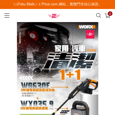
👈Toku Mall👉 x Price.com 網站，實體門市信心保證。
0
已加入購物車
查看