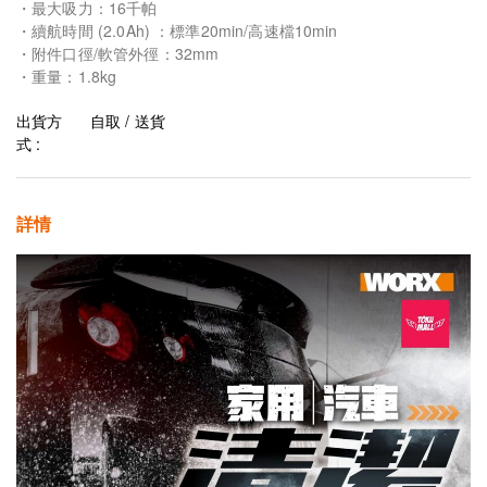
・最大吸力：16千帕
・續航時間 (2.0Ah) ：標準20min/高速檔10min
・附件口徑/軟管外徑：32mm
・重量：1.8kg
出貨方
自取 / 送貨
式 :
詳情