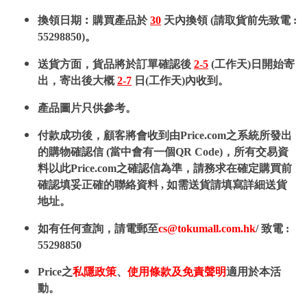
換領日期︰購買產品於
30
天內換領 (請取貨前先致電 :
55298850)。
送貨方面，貨品將於訂單確認後
2-5
(工作天)日開始寄
出，寄出後大概
2-7
日(工作天)內收到。
產品圖片只供參考。
付款成功後，顧客將會收到由Price.com之系統所發出
的購物確認信 (當中會有一個QR Code)，所有交易資
料以此Price.com之確認信為準，請務求在確定購買前
確認填妥正確的聯絡資料 , 如需送貨請填寫詳細送貨
地址。
如有任何查詢，請電郵至
cs@tokumall.com.hk
/ 致電 :
55298850
Price之
私隱政策
、
使用條款及免責聲明
適用於本活
動。