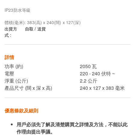
IP23防水等級
體積(毫米): 383(高) x 240(闊) x 127(深)
出貨方
自取 / 送貨
式 :
詳情
功率 (約)
2050 瓦
電壓
220 - 240 伏特 ~
淨重 (公斤)
2.2 公斤
產品尺寸 (闊 x 深 x 高)
240 x 127 x 383 毫米
優惠條款及細則
用戶必須先了解及清楚購買之詳情及方法，不能以此
作理由提出爭議。