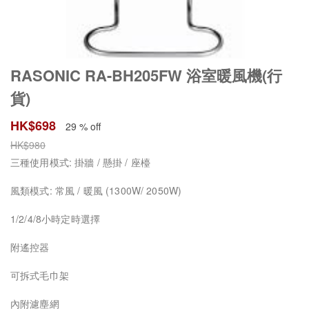
RASONIC RA-BH205FW 浴室暖風機(行
貨)
HK$
698
29 % off
HK$
980
三種使用模式: 掛牆 / 懸掛 / 座檯
風類模式: 常風 / 暖風 (1300W/ 2050W)
1/2/4/8小時定時選擇
附遙控器
可拆式毛巾架
內附濾塵網