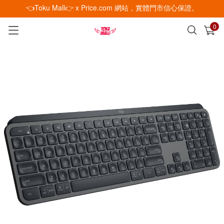
👈Toku Mall👉 x Price.com 網站，實體門市信心保證。
0
已加入購物車
查看