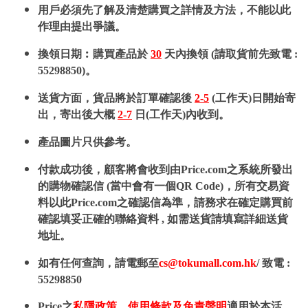
用戶必須先了解及清楚購買之詳情及方法，不能以此
作理由提出爭議。
換領日期︰購買產品於
30
天內換領 (請取貨前先致電 :
55298850)。
送貨方面，貨品將於訂單確認後
2-5
(工作天)日開始寄
出，寄出後大概
2-7
日(工作天)內收到。
產品圖片只供參考。
付款成功後，顧客將會收到由Price.com之系統所發出
的購物確認信 (當中會有一個QR Code)，所有交易資
料以此Price.com之確認信為準，請務求在確定購買前
確認填妥正確的聯絡資料 , 如需送貨請填寫詳細送貨
地址。
如有任何查詢，請電郵至
cs@tokumall.com.hk
/ 致電 :
55298850
Price之
私隱政策
、
使用條款及免責聲明
適用於本活