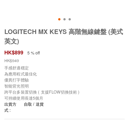
LOGITECH MX KEYS 高階無線鍵盤 (美式
英文)
HK$
899
5 % off
HK$
949
手感舒適穩定
為應用程式最佳化
優異打字體驗
智能背光照明
跨平台多裝置切換 ( 支援FLOW切換技術 )
可持續使用長達5個月
出貨方
自取 / 送貨
式 :