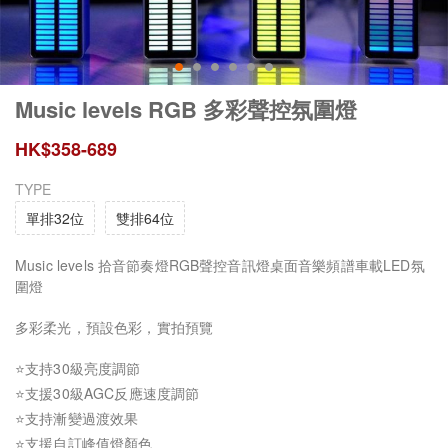
Music levels RGB 多彩聲控氛圍燈
HK$
358
-
689
TYPE
單排32位
雙排64位
Music levels 拾音節奏燈RGB聲控音訊燈桌面音樂頻譜車載LED氛
圍燈
多彩柔光，預設色彩，實拍預覽
⭐支持30級亮度調節
⭐支援30級AGC反應速度調節
⭐支持漸變過渡效果
⭐支援自訂峰值燈顏色