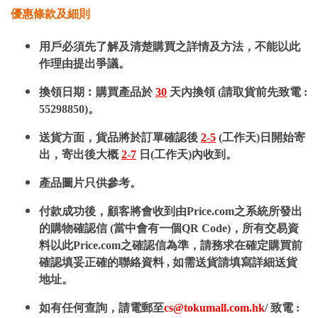
優惠條款及細則
用戶必須先了解及清楚購買之詳情及方法，不能以此
作理由提出爭議。
換領日期︰購買產品於
30
天內換領 (請取貨前先致電 :
55298850)。
送貨方面，貨品將於訂單確認後
2-5
(工作天)日開始寄
出，寄出後大概
2-7
日(工作天)內收到。
產品圖片只供參考。
付款成功後，顧客將會收到由Price.com之系統所發出
的購物確認信 (當中會有一個QR Code)，所有交易資
料以此Price.com之確認信為準，請務求在確定購買前
確認填妥正確的聯絡資料 , 如需送貨請填寫詳細送貨
地址。
如有任何查詢，請電郵至
cs@tokumall.com.hk
/ 致電 :