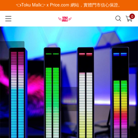
👈Toku Mall👉 x Price.com 網站，實體門市信心保證。
0
已加入購物車
查看