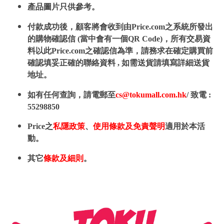
產品圖片只供參考。
付款成功後，顧客將會收到由Price.com之系統所發出
的購物確認信 (當中會有一個QR Code)，所有交易資
料以此Price.com之確認信為準，請務求在確定購買前
確認填妥正確的聯絡資料 , 如需送貨請填寫詳細送貨
地址。
如有任何查詢，請電郵至
cs@tokumall.com.hk
/ 致電 :
55298850
Price之
私隱政策
、
使用條款及免責聲明
適用於本活
動。
其它
條款及細則
。