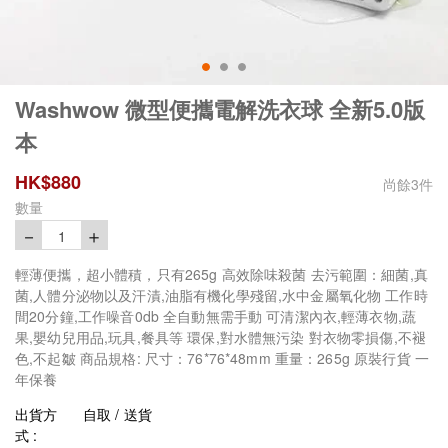
Washwow 微型便攜電解洗衣球 全新5.0版
本
HK$
880
尚餘
3
件
數量
－
＋
1
輕薄便攜，超小體積，只有265g 高效除味殺菌 去污範圍：細菌,真
菌,人體分泌物以及汗漬,油脂有機化學殘留,水中金屬氧化物 工作時
間20分鐘,工作噪音0db 全自動無需手動 可清潔內衣,輕薄衣物,蔬
果,嬰幼兒用品,玩具,餐具等 環保,對水體無污染 對衣物零損傷,不褪
色,不起皺 商品規格: 尺寸：76*76*48mm 重量：265g 原裝行貨 一
年保養
出貨方
自取 / 送貨
式 :