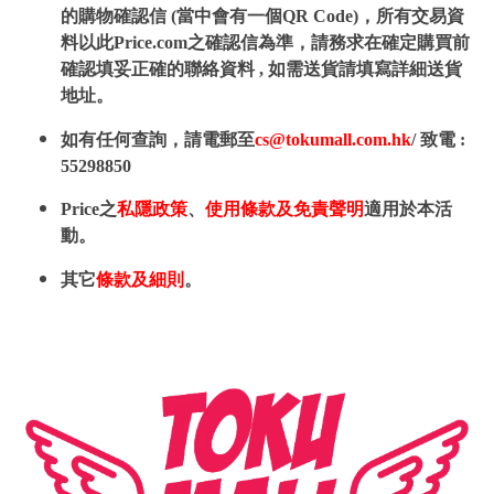
的購物確認信 (當中會有一個QR Code)，所有交易資
料以此Price.com之確認信為準，請務求在確定購買前
確認填妥正確的聯絡資料 , 如需送貨請填寫詳細送貨
地址。
如有任何查詢，請電郵至
cs@tokumall.com.hk
/ 致電 :
55298850
Price之
私隱政策
、
使用條款及免責聲明
適用於本活
動。
其它
條款及細則
。