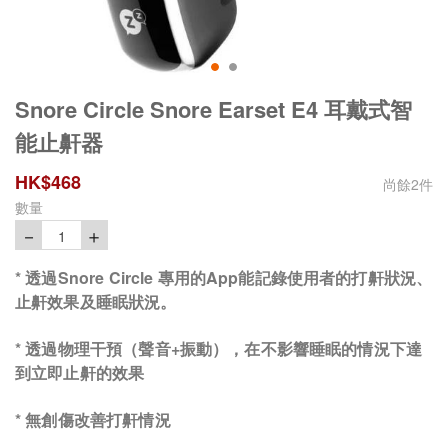
Snore Circle Snore Earset E4 耳戴式智
能止鼾器
HK$
468
尚餘
2
件
數量
－
＋
1
* 透過Snore Circle 專用的App能記錄使用者的打鼾狀況、
止鼾效果及睡眠狀況。
* 透過物理干預（聲音+振動），在不影響睡眠的情況下達
到立即止鼾的效果
* 無創傷改善打鼾情況