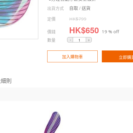
自取 / 送貨
出貨方式
定價
HK$
799
HK$
650
價錢
19 % off
數量
加入購物車
立即購
及細則