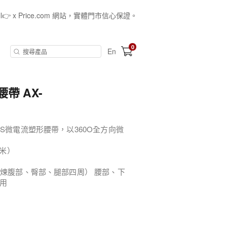
all👉 x Price.com 網站，實體門市信心保證。
0
En
帶 AX-
S微電流塑形腰帶，以360O全方向微
毫米）
鍛煉腹部、臀部、腿部四周） 腰部、下
用