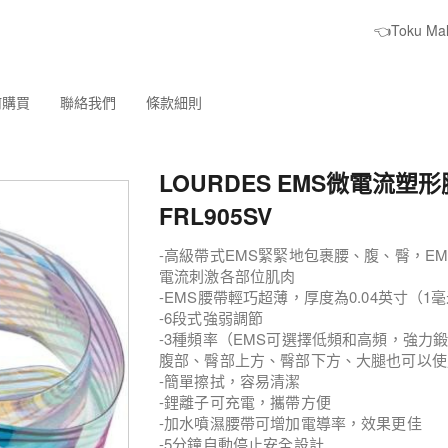
👈Toku M
何購買
聯絡我們
條款細則
LOURDES EMS微電流塑形腰
FRL905SV
-高級帶式EMS緊緊地包裹腰、腹、臀，EM
電流刺激各部位肌肉
-EMS腰帶輕巧超薄，厚度為0.04英寸（1
-6段式強弱調節
-3種頻率（EMS可選擇低頻和高頻，強力
腹部、臀部上方、臀部下方、大腿也可以使
-簡單擦拭，容易清潔
-鋰離子可充電，攜帶方便
-加水噴濕腰帶可增加電導率，效果更佳
-5分鐘自動停止安全設計