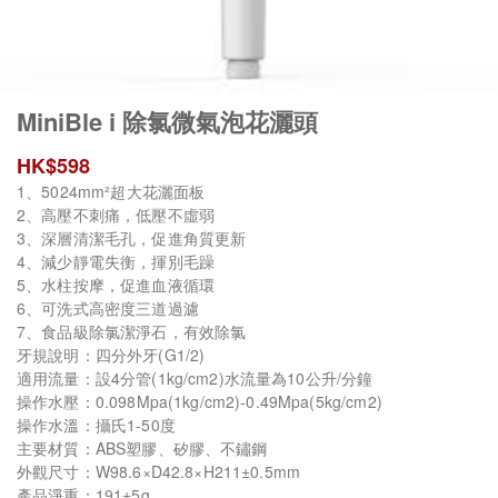
MiniBle i 除氯微氣泡花灑頭
HK$
598
1、5024mm²超大花灑面板
2、高壓不刺痛，低壓不虛弱
3、深層清潔毛孔，促進角質更新
4、減少靜電失衡，揮別毛躁
5、水柱按摩，促進血液循環
6、可洗式高密度三道過濾
7、食品級除氯潔淨石，有效除氯
牙規說明：四分外牙(G1/2)
適用流量：設4分管(1kg/cm2)水流量為10公升/分鐘
操作水壓：0.098Mpa(1kg/cm2)-0.49Mpa(5kg/cm2)
操作水溫：攝氏1-50度
主要材質：ABS塑膠、矽膠、不鏽鋼
外觀尺寸：W98.6×D42.8×H211±0.5mm
產品淨重：191±5g