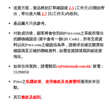
送貨方面，貨品將於訂單確認後
2-5
(工作天)日開始寄
出，寄出後大概
2-7
日(工作天)內收到。
產品圖片只供參考。
付款成功後，顧客將會收到由Price.com之系統所發出
的購物確認信 (當中會有一個QR Code)，所有交易資
料以此Price.com之確認信為準，請務求在確定購買前
確認填妥正確的聯絡資料 , 如需送貨請填寫詳細送貨
地址。
如有任何查詢，請電郵至
cs@tokumall.com.hk
/ 致電 :
55298850
Price之
私隱政策
、
使用條款及免責聲明
適用於本活
動。
其它
條款及細則
。