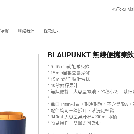
👈Toku M
何購買
聯絡我們
條款細則
BLAUPUNKT 無線便攜凍
* 5-15min就能做凍飲
* 15min自製營養沙冰
* 15min製作順滑雪糕
* 40秒鮮榨果汁
* 無線便攜，大容量電池，體積小巧，隨行
*
* 進口Tritan材質，耐冷耐熱，不含雙酚
* 配件均可單獨拆卸，清洗更輕鬆
* 340mL大容量果汁杯+200mL冰桶
* 簡易操作，雙擊即可啟動