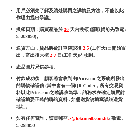
用戶必須先了解及清楚購買之詳情及方法，不能以此
作理由提出爭議。
換領日期︰購買產品於
30
天內換領 (請取貨前先致電 :
55298850)。
送貨方面，貨品將於訂單確認後
2-5
(工作天)日開始寄
出，寄出後大概
2-7
日(工作天)內收到。
產品圖片只供參考。
付款成功後，顧客將會收到由Price.com之系統所發出
的購物確認信 (當中會有一個QR Code)，所有交易資
料以此Price.com之確認信為準，請務求在確定購買前
確認填妥正確的聯絡資料 , 如需送貨請填寫詳細送貨
地址。
如有任何查詢，請電郵至
cs@tokumall.com.hk
/ 致電 :
55298850