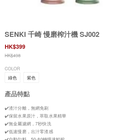
SENKI 千崎 慢磨榨汁機 SJ002
HK$
399
HK$
498
COLOR
綠色
紫色
產品特點
✔️渣汁分離，無網免刷
✔️保留水果原汁，萃取水果精華
✔️無金屬濾網，7秒快洗
✔️低速慢磨，出汁零渣感
✔️自動勾料，50-80轉慢速鮮榨