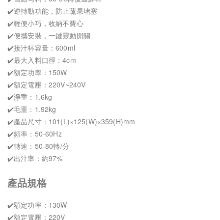
✔️逆轉動功能，防止蔬果堵塞
✔️輕便小巧，收納不費心
✔️便攜安裝，一鍵靈動開關
✔️接汁杯容量：600ml
✔️最大入料口徑：4cm
✔️額定功率：150W
✔️額定電壓：220V~240V
✔️淨重：1.6kg
✔️毛重：1.92kg
✔️產品尺寸：101(L)×125(W)×359(H)mm
✔️頻率：50-60Hz
✔️轉速：50-80轉/分
✔️出汁率：約97%
產品規格
✔️額定功率：130W
✔️額定電壓：220V