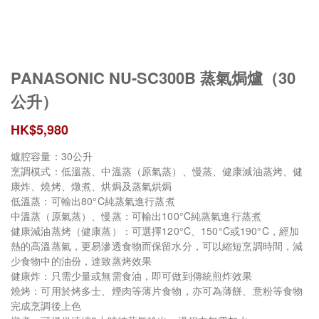
PANASONIC NU-SC300B 蒸氣焗爐（30
公升）
HK$
5,980
爐腔容量：30公升
烹調模式：低溫蒸、中溫蒸（原氣蒸）、慢蒸、健康減油蒸烤、健
康炸、燒烤、燉煮、烘焗及蒸氣烘焗
低溫蒸：可輸出80°C純蒸氣進行蒸煮
中溫蒸（原氣蒸）、慢蒸：可輸出100°C純蒸氣進行蒸煮
健康減油蒸烤（健康蒸）：可選擇120°C、150°C或190°C，經加
熱的高溫蒸氣，更易滲透食物而保留水分，可以縮短烹調時間，減
少食物中的油份，達致蒸烤效果
健康炸：只需少量或無需食油，即可做到傳統煎炸效果
燒烤：可用於烤多士、煙肉等薄片食物，亦可為薄餅、意粉等食物
完成烹調後上色