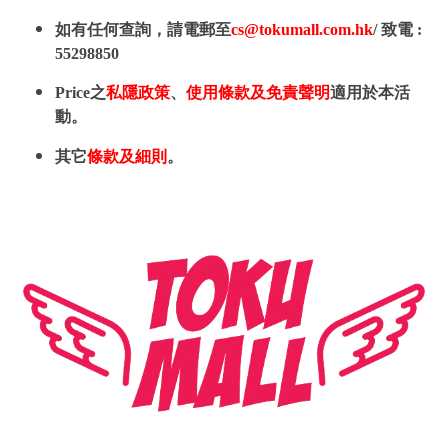
如有任何查詢，請電郵至
cs@tokumall.com.hk
/ 致電 :
55298850
Price之
私隱政策
、
使用條款及免責聲明
適用於本活
動。
其它
條款及細則
。