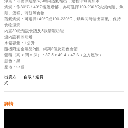
燉煮：可提供連續3小時純蒸氣輸出，過程中無需加水
烘焗：作30°C / 40°C恆溫發酵，亦可選擇100-230°C烘焗肉類、魚
類、蛋糕、薄餅等食物
蒸氣烘焗：可選擇140°C或190-230°C，烘焗同時輸出蒸氣，保持
食物濕潤
內置30款預設食譜及5款清潔功能
爐內設有照明燈
水箱容量：1公升
隨機附送金屬盤2個、網架2個及彩色食譜
體積（高 x 闊 x 深）：37.5 x 49.4 x 47.6（立方厘米）
顏色：黑
產地：中國
出貨方
自取 / 送貨
式 :
詳情