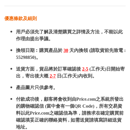
優惠條款及細則
用戶必須先了解及清楚購買之詳情及方法，不能以此
作理由提出爭議。
換領日期︰購買產品於
30
天內換領 (請取貨前先致電 :
55298850)。
送貨方面，貨品將於訂單確認後
2-5
(工作天)日開始寄
出，寄出後大概
2-7
日(工作天)內收到。
產品圖片只供參考。
付款成功後，顧客將會收到由Price.com之系統所發出
的購物確認信 (當中會有一個QR Code)，所有交易資
料以此Price.com之確認信為準，請務求在確定購買前
確認填妥正確的聯絡資料 , 如需送貨請填寫詳細送貨
地址。