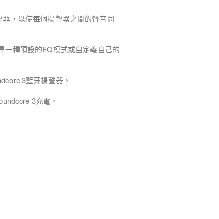
Cast揚聲器，以使每個揚聲器之間的聲音同
序選擇一種預設的EQ模式或自定義自己的
core 3藍牙揚聲器。
ndcore 3充電。