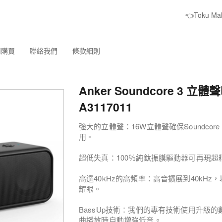
👈Toku M
何購買
聯絡我們
條款細則
Anker Soundcore 3 立
A3117011
強大的立體聲：16W立體聲確保Soundco
用。
超低失真：100％純鈦振膜驅動器可再現超
高達40kHz的高頻率：高音擴展到40kH
耀眼。
BassUp技術：我們的專有技術使用升級
曲播放時自動增強低音。