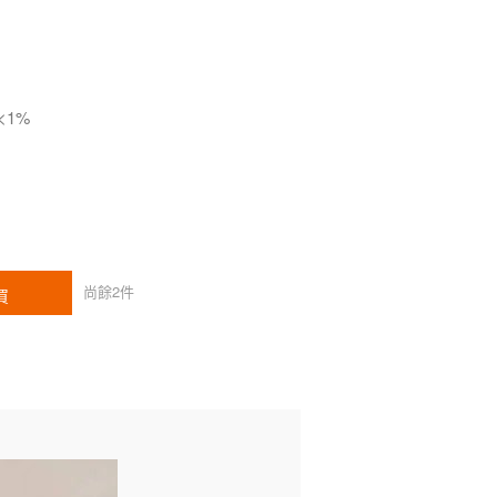
<1%
尚餘
2
件
買