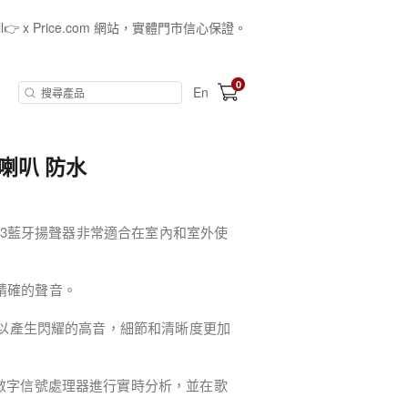
all👉 x Price.com 網站，實體門市信心保證。
0
En
體聲喇叭 防水
re 3藍牙揚聲器非常適合在室內和室外使
精確的聲音。
z，以產生閃耀的高音，細節和清晰度更加
的數字信號處理器進行實時分析，並在歌