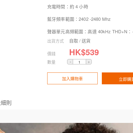
充電時間：約 4 小時
藍牙頻率範圍：2402 -2480 Mhz
聲器單元高頻範圍：高達 40kHz THD+N：
自取 / 送貨
出貨方式
HK$
539
價錢
數量
加入購物車
立即購
及細則