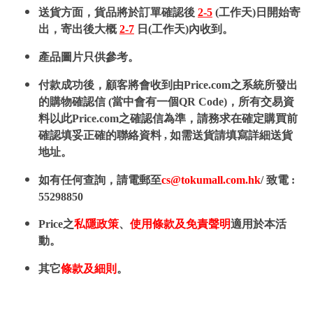
送貨方面，貨品將於訂單確認後
2-5
(工作天)日開始寄
出，寄出後大概
2-7
日(工作天)內收到。
產品圖片只供參考。
付款成功後，顧客將會收到由Price.com之系統所發出
的購物確認信 (當中會有一個QR Code)，所有交易資
料以此Price.com之確認信為準，請務求在確定購買前
確認填妥正確的聯絡資料 , 如需送貨請填寫詳細送貨
地址。
如有任何查詢，請電郵至
cs@tokumall.com.hk
/ 致電 :
55298850
Price之
私隱政策
、
使用條款及免責聲明
適用於本活
動。
其它
條款及細則
。