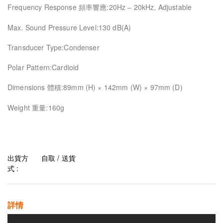
Frequency Response 頻率響應:20Hz – 20kHz, Adjustable
Max. Sound Pressure Level:130 dB(A)
Transducer Type:Condenser
Polar Pattern:Cardioid
Dimensions 體積:89mm (H) × 142mm (W) × 97mm (D)
Weight 重量:160g
出貨方
自取 / 送貨
式 :
詳情