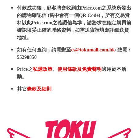
付款成功後，顧客將會收到由Price.com之系統所發出
的購物確認信 (當中會有一個QR Code)，所有交易資
料以此Price.com之確認信為準，請務求在確定購買前
確認填妥正確的聯絡資料 , 如需送貨請填寫詳細送貨
地址。
如有任何查詢，請電郵至
cs@tokumall.com.hk
/ 致電 :
55298850
Price之
私隱政策
、
使用條款及免責聲明
適用於本活
動。
其它
條款及細則
。