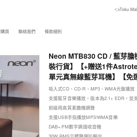
👈Toku M
何購買
聯絡我們
條款細則
Neon MTB830 CD / 藍
裝行貨】【+贈送1件Astrotec
單元真無線藍芽耳機】【免
吸入式CD、CD-R、MP3、WMA光盤播放
支援藍牙音樂播放，版本為2.1+ EDR，並
前級用高質素膽機調聲
支援USB手指播放MP3/WMA音樂
DAB+/FM數字調諧收音機
30W RMS立體聲喇叭輸出