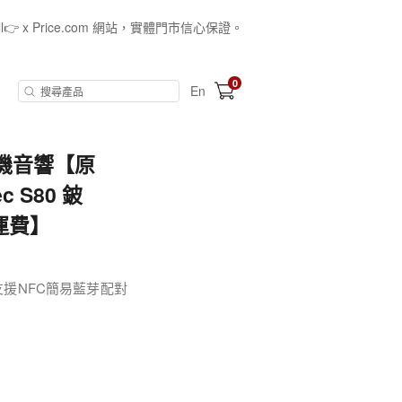
all👉 x Price.com 網站，實體門市信心保證。
0
En
芽膽機音響【原
 S80 鈹
運費】
支援NFC簡易藍芽配對