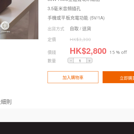
3.5毫米音頻插孔
手機或平板充電功能 (5V/1A)
自取 / 送貨
出貨方式
定價
HK$
3,300
HK$
2,800
價錢
15 % off
數量
加入購物車
立即購
及細則