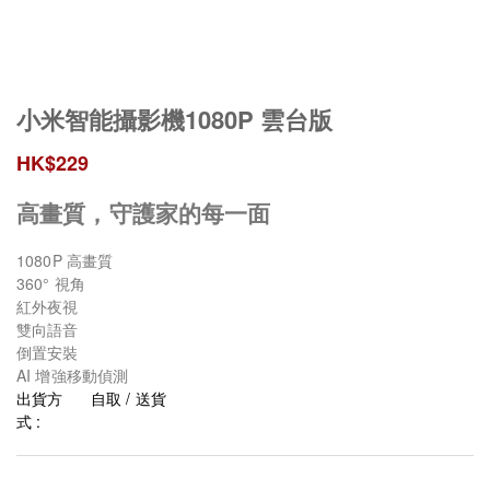
小米智能攝影機1080P 雲台版
HK$
229
高畫質，守護家的每一面
1080P 高畫質
360° 視角
紅外夜視
雙向語音
倒置安裝
AI 增強移動偵測
出貨方
自取 / 送貨
式 :