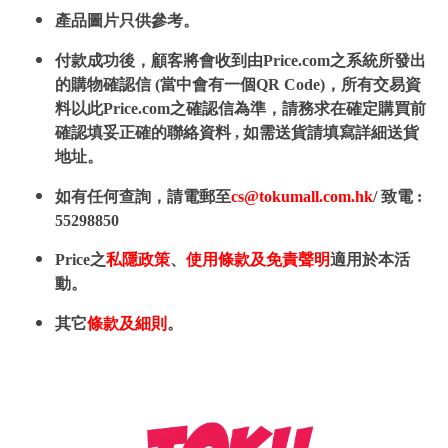
產品圖片只供參考。
付款成功後，顧客將會收到由Price.com之系統所發出
的購物確認信 (當中會有一個QR Code)，所有交易資
料以此Price.com之確認信為準，請務求在確定購買前
確認填妥正確的聯絡資料 , 如需送貨請填寫詳細送貨
地址。
如有任何查詢，請電郵至
cs@tokumall.com.hk
/ 致電 :
55298850
Price之
私隱政策
、
使用條款及免責聲明
適用於本活
動。
其它
條款及細則
。