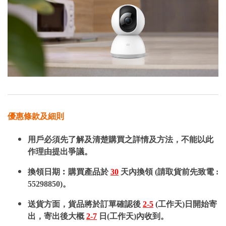
優惠條款及細則
用戶必須先了解及清楚購買之詳情及方法，不能以此
作理由提出爭議。
換領日期︰購買產品於
30
天內換領 (請取貨前先致電 :
55298850)。
送貨方面，貨品將於訂單確認後
2-5
(工作天)日開始寄
出，寄出後大概
2-7
日(工作天)內收到。