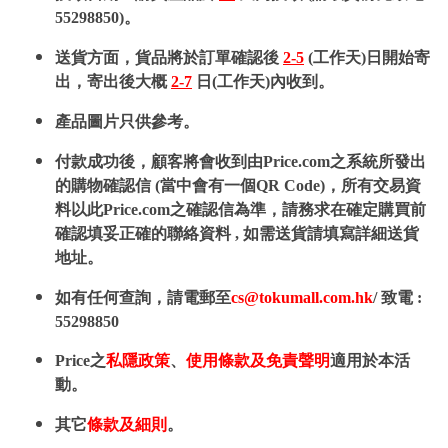
55298850)。
送貨方面，貨品將於訂單確認後
2-5
(工作天)日開始寄
出，寄出後大概
2-7
日(工作天)內收到。
產品圖片只供參考。
付款成功後，顧客將會收到由Price.com之系統所發出
的購物確認信 (當中會有一個QR Code)，所有交易資
料以此Price.com之確認信為準，請務求在確定購買前
確認填妥正確的聯絡資料 , 如需送貨請填寫詳細送貨
地址。
如有任何查詢，請電郵至
cs@tokumall.com.hk
/ 致電 :
55298850
Price之
私隱政策
、
使用條款及免責聲明
適用於本活
動。
其它
條款及細則
。