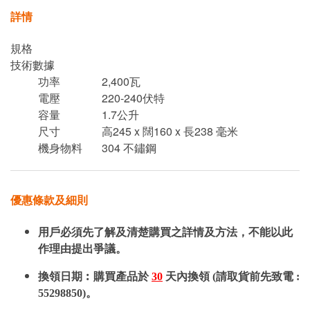
詳情
規格
技術數據
功率
2,400瓦
電壓
220-240伏特
容量
1.7公升
尺寸
高245 x 闊160 x 長238 毫米
機身物料
304 不鏽鋼
優惠條款及細則
用戶必須先了解及清楚購買之詳情及方法，不能以此
作理由提出爭議。
換領日期︰購買產品於
30
天內換領 (請取貨前先致電 :
55298850)。