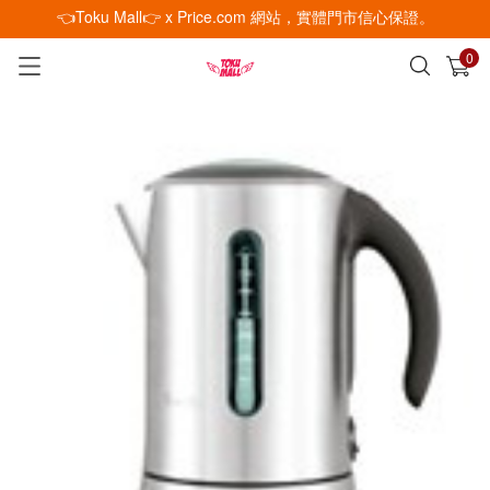
👈Toku Mall👉 x Price.com 網站，實體門市信心保證。
0
已加入購物車
查看