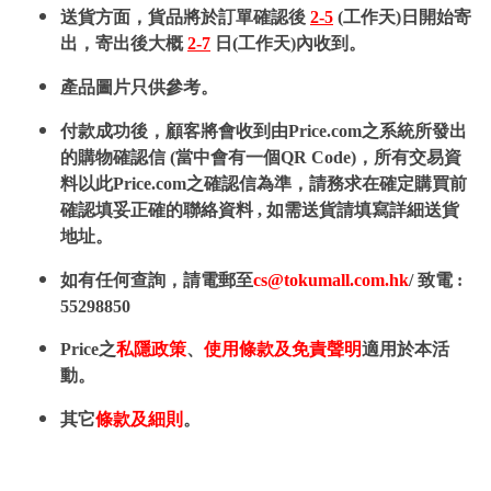
送貨方面，貨品將於訂單確認後
2-5
(工作天)日開始寄
出，寄出後大概
2-7
日(工作天)內收到。
產品圖片只供參考。
付款成功後，顧客將會收到由Price.com之系統所發出
的購物確認信 (當中會有一個QR Code)，所有交易資
料以此Price.com之確認信為準，請務求在確定購買前
確認填妥正確的聯絡資料 , 如需送貨請填寫詳細送貨
地址。
如有任何查詢，請電郵至
cs@tokumall.com.hk
/ 致電 :
55298850
Price之
私隱政策
、
使用條款及免責聲明
適用於本活
動。
其它
條款及細則
。