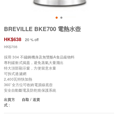
BREVILLE BKE700 電熱水壺
HK$
638
20 % off
HK$
798
採用 304 不鏽鋼機身及無雙酚A食品級物料
專利緩衝式揭蓋，避免蒸氣大量濺出
特大頂部顯示窗，方便留意水量
可拆式過濾網
2,400瓦特快加熱
360˚全方位可收納電源線底壺
安全自動斷電及防乾燒保護系統
出貨方
自取 / 送貨
式 :