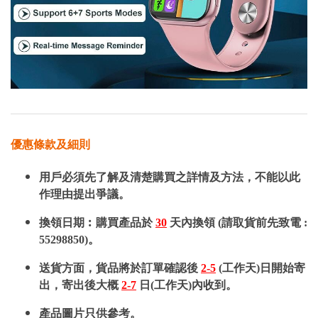
優惠條款及細則
用戶必須先了解及清楚購買之詳情及方法，不能以此
作理由提出爭議。
換領日期︰購買產品於
30
天內換領 (請取貨前先致電 :
55298850)。
送貨方面，貨品將於訂單確認後
2-5
(工作天)日開始寄
出，寄出後大概
2-7
日(工作天)內收到。
產品圖片只供參考。