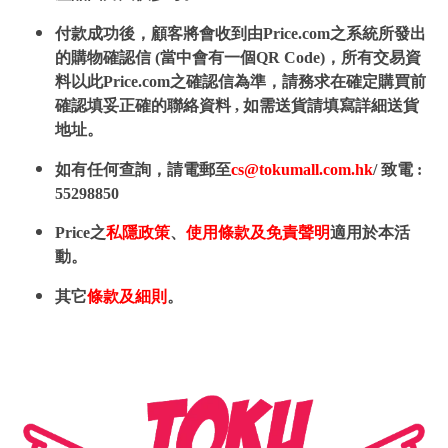
付款成功後，顧客將會收到由Price.com之系統所發出
的購物確認信 (當中會有一個QR Code)，所有交易資
料以此Price.com之確認信為準，請務求在確定購買前
確認填妥正確的聯絡資料 , 如需送貨請填寫詳細送貨
地址。
如有任何查詢，請電郵至
cs@tokumall.com.hk
/ 致電 :
55298850
Price之
私隱政策
、
使用條款及免責聲明
適用於本活
動。
其它
條款及細則
。