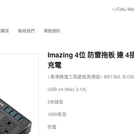
👈Toku M
何購買
聯絡我們
條款細則
Imazing 4位 防雷拖板 連 4
充電
<香港機電工程處檢測通過> BS1363, IEC62
USB x4 (Max 3.1A)
2米線長
1050焦耳
防雷