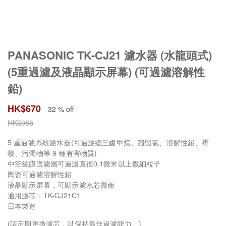
PANASONIC TK-CJ21 濾水器 (水龍頭式)
(5重過濾及液晶顯示屏幕) (可過濾溶解性
鉛)
HK$
670
32 % off
HK$
988
5 重過濾系統濾水器(可過濾總三鹵甲烷、殘留氯、溶解性鉛、霉
嗅、污濁物等 9 種有害物質)
中空絲膜過濾層可過濾直徑0.1微米以上微細粒子
陶瓷可過濾溶解性鉛
液晶顯示屏幕，可顯示濾水芯壽命
適用濾芯：TK-CJ21C1
日本製造
(請定期更換濾芯，以保持最佳過濾能力。)