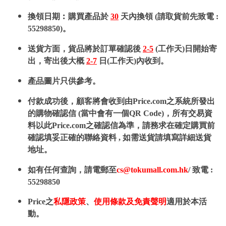
換領日期︰購買產品於
30
天內換領 (請取貨前先致電 :
55298850)。
送貨方面，貨品將於訂單確認後
2-5
(工作天)日開始寄
出，寄出後大概
2-7
日(工作天)內收到。
產品圖片只供參考。
付款成功後，顧客將會收到由Price.com之系統所發出
的購物確認信 (當中會有一個QR Code)，所有交易資
料以此Price.com之確認信為準，請務求在確定購買前
確認填妥正確的聯絡資料 , 如需送貨請填寫詳細送貨
地址。
如有任何查詢，請電郵至
cs@tokumall.com.hk
/ 致電 :
55298850
Price之
私隱政策
、
使用條款及免責聲明
適用於本活
動。