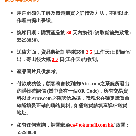
用戶必須先了解及清楚購買之詳情及方法，不能以此
作理由提出爭議。
換領日期︰購買產品於
30
天內換領 (請取貨前先致電 :
55298850)。
送貨方面，貨品將於訂單確認後
2-5
(工作天)日開始寄
出，寄出後大概
2-7
日(工作天)內收到。
產品圖片只供參考。
付款成功後，顧客將會收到由Price.com之系統所發出
的購物確認信 (當中會有一個QR Code)，所有交易資
料以此Price.com之確認信為準，請務求在確定購買前
確認填妥正確的聯絡資料 , 如需送貨請填寫詳細送貨
地址。
如有任何查詢，請電郵至
cs@tokumall.com.hk
/ 致電 :
55298850