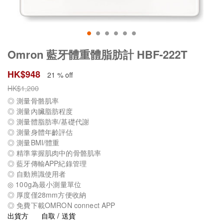
Omron 藍牙體重體脂肪計 HBF-222T
HK$
948
21 % off
HK$
1,200
◎ 測量骨骼肌率
◎ 測量內臟脂肪程度
◎ 測量體脂肪率/基礎代謝
◎ 測量身體年齡評估
◎ 測量BMI/體重
◎ 精準掌握肌肉中的骨骼肌率
◎ 藍牙傳輸APP紀錄管理
◎ 自動辨識使用者
◎ 100g為最小測量單位
◎ 厚度僅28mm方便收納
◎ 免費下載OMRON connect APP
出貨方
自取 / 送貨