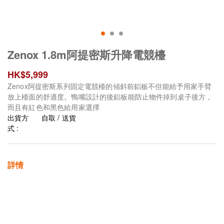
Zenox 1.8m阿提密斯升降電競檯
HK$
5,999
Zenox阿提密斯系列固定電競檯的傾斜前鋁板不但能給予用家手臂
放上檯面的舒適度。鴨嘴設計的後鋁板能防止物件掉到桌子後方，
而且有紅色和黑色給用家選擇
出貨方
自取 / 送貨
式 :
詳情