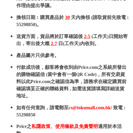
作理由提出爭議。
換領日期︰購買產品於
30
天內換領 (請取貨前先致電 :
55298850)。
送貨方面，貨品將於訂單確認後
2-5
(工作天)日開始寄
出，寄出後大概
2-7
日(工作天)內收到。
產品圖片只供參考。
付款成功後，顧客將會收到由Price.com之系統所發出
的購物確認信 (當中會有一個QR Code)，所有交易資
料以此Price.com之確認信為準，請務求在確定購買前
確認填妥正確的聯絡資料 , 如需送貨請填寫詳細送貨
地址。
如有任何查詢，請電郵至
cs@tokumall.com.hk
/ 致電 :
55298850
Price之
私隱政策
、
使用條款及免責聲明
適用於本活