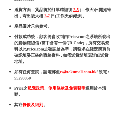
送貨方面，貨品將於訂單確認後
2-5
(工作天)日開始寄
出，寄出後大概
2-7
日(工作天)內收到。
產品圖片只供參考。
付款成功後，顧客將會收到由Price.com之系統所發出
的購物確認信 (當中會有一個QR Code)，所有交易資
料以此Price.com之確認信為準，請務求在確定購買前
確認填妥正確的聯絡資料 , 如需送貨請填寫詳細送貨
地址。
如有任何查詢，請電郵至
cs@tokumall.com.hk
/ 致電 :
55298850
Price之
私隱政策
、
使用條款及免責聲明
適用於本活
動。
其它
條款及細則
。