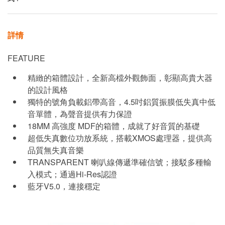
詳情
FEATURE
精緻的箱體設計，全新高檔外觀飾面，彰顯高貴大器
的設計風格
獨特的號角負載鋁帶高音，4.5吋鋁質振膜低失真中低
音單體，為聲音提供有力保證
18MM 高強度 MDF的箱體，成就了好音質的基礎
超低失真數位功放系統，搭載XMOS處理器，提供高
品質無失真音樂
TRANSPARENT 喇叭線傳遞準確信號；接駁多種輸
入模式；通過Hi-Res認證
藍牙V5.0，連接穩定