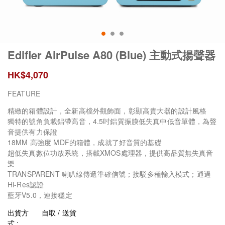
Edifier AirPulse A80 (Blue) 主動式揚聲器
HK$
4,070
FEATURE
精緻的箱體設計，全新高檔外觀飾面，彰顯高貴大器的設計風格
獨特的號角負載鋁帶高音，4.5吋鋁質振膜低失真中低音單體，為聲
音提供有力保證
18MM 高強度 MDF的箱體，成就了好音質的基礎
超低失真數位功放系統，搭載XMOS處理器，提供高品質無失真音
樂
TRANSPARENT 喇叭線傳遞準確信號；接駁多種輸入模式；通過
Hi-Res認證
藍牙V5.0，連接穩定
出貨方
自取 / 送貨
式 :