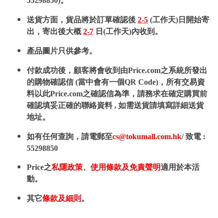
55298850)。
送貨方面，貨品將於訂單確認後
2-5
(工作天)日開始寄
出，寄出後大概
2-7
日(工作天)內收到。
產品圖片只供參考。
付款成功後，顧客將會收到由Price.com之系統所發出
的購物確認信 (當中會有一個QR Code)，所有交易資
料以此Price.com之確認信為準，請務求在確定購買前
確認填妥正確的聯絡資料 , 如需送貨請填寫詳細送貨
地址。
如有任何查詢，請電郵至
cs@tokumall.com.hk
/ 致電 :
55298850
Price之
私隱政策
、
使用條款及免責聲明
適用於本活
動。
其它
條款及細則
。