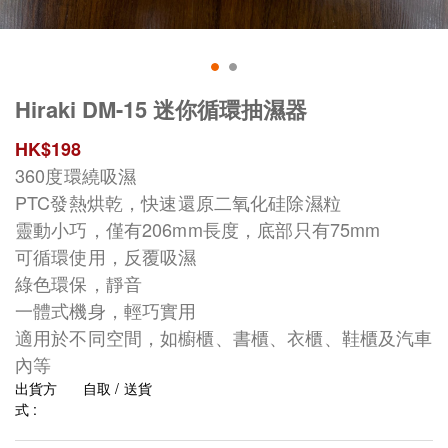
Hiraki DM-15 迷你循環抽濕器
HK$
198
360度環繞吸濕
PTC發熱烘乾，快速還原二氧化硅除濕粒
靈動小巧，僅有206mm長度，底部只有75mm
可循環使用，反覆吸濕
綠色環保，靜音
一體式機身，輕巧實用
適用於不同空間，如櫥櫃、書櫃、衣櫃、鞋櫃及汽車
內等
出貨方
自取 / 送貨
式 :