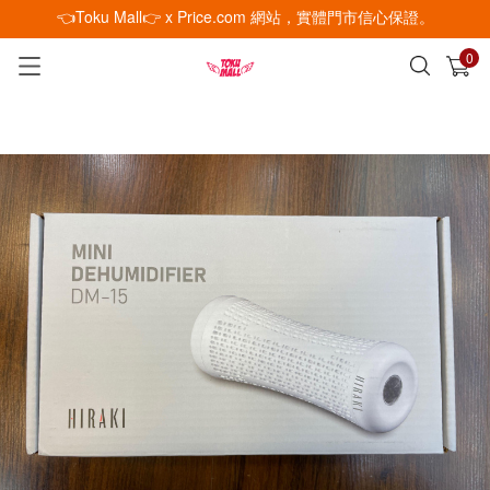
👈Toku Mall👉 x Price.com 網站，實體門市信心保證。
0
已加入購物車
查看