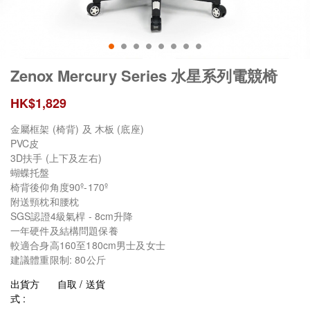
Zenox Mercury Series 水星系列電競椅
HK$
1,829
金屬框架 (椅背) 及 木板 (底座)
PVC皮
3D扶手 (上下及左右)
蝴蝶托盤
椅背後仰角度90º-170º
附送頸枕和腰枕
SGS認證4級氣桿 - 8cm升降
一年硬件及結構問題保養
較適合身高160至180cm男士及女士
建議體重限制: 80公斤
出貨方
自取 / 送貨
式 :