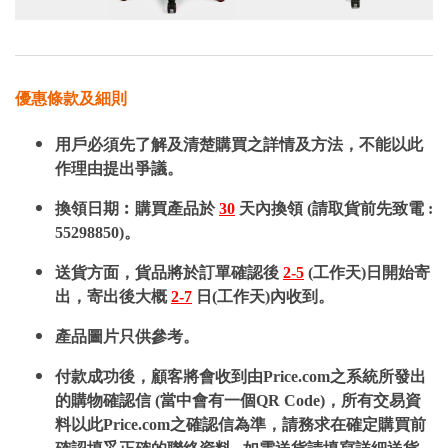
優惠條款及細則
用戶必須先了解及清楚購買之詳情及方法，不能以此
作理由提出爭議。
換領日期︰購買產品於
30
天內換領 (請取貨前先致電 :
55298850)。
送貨方面，貨品將於訂單確認後
2-5
(工作天)日開始寄
出，寄出後大概
2-7
日(工作天)內收到。
產品圖片只供參考。
付款成功後，顧客將會收到由Price.com之系統所發出
的購物確認信 (當中會有一個QR Code)，所有交易資
料以此Price.com之確認信為準，請務求在確定購買前