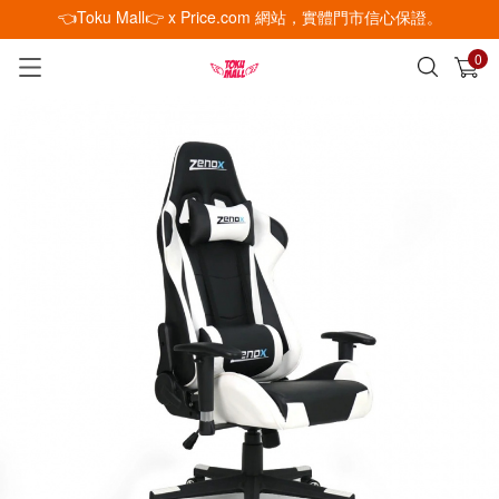
👈Toku Mall👉 x Price.com 網站，實體門市信心保證。
0
已加入購物車
查看