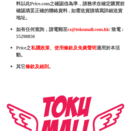
料以此Price.com之確認信為準，請務求在確定購買前
確認填妥正確的聯絡資料 , 如需送貨請填寫詳細送貨
地址。
如有任何查詢，請電郵至
cs@tokumall.com.hk
/ 致電 :
55298850
Price之
私隱政策
、
使用條款及免責聲明
適用於本活
動。
其它
條款及細則
。