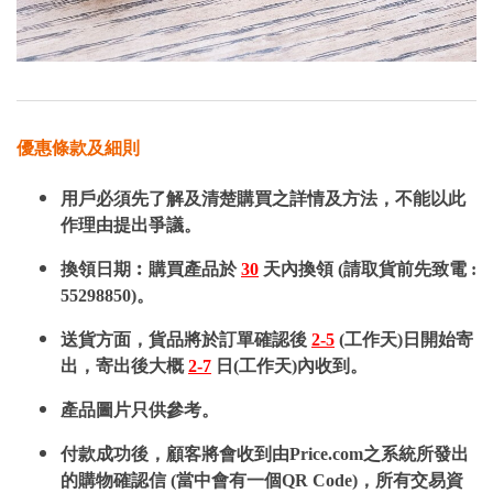
優惠條款及細則
用戶必須先了解及清楚購買之詳情及方法，不能以此
作理由提出爭議。
換領日期︰購買產品於
30
天內換領 (請取貨前先致電 :
55298850)。
送貨方面，貨品將於訂單確認後
2-5
(工作天)日開始寄
出，寄出後大概
2-7
日(工作天)內收到。
產品圖片只供參考。
付款成功後，顧客將會收到由Price.com之系統所發出
的購物確認信 (當中會有一個QR Code)，所有交易資