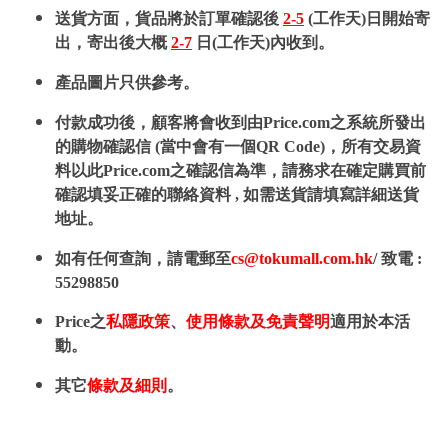
送貨方面，貨品將於訂單確認後
2-5
(工作天)日開始寄
出，寄出後大概
2-7
日(工作天)內收到。
產品圖片只供參考。
付款成功後，顧客將會收到由Price.com之系統所發出
的購物確認信 (當中會有一個QR Code)，所有交易資
料以此Price.com之確認信為準，請務求在確定購買前
確認填妥正確的聯絡資料 , 如需送貨請填寫詳細送貨
地址。
如有任何查詢，請電郵至
cs@tokumall.com.hk
/ 致電 :
55298850
Price之
私隱政策
、
使用條款及免責聲明
適用於本活
動。
其它
條款及細則
。