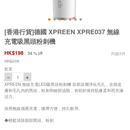
[香港行貨]德國 XPREEN XPRE037 無線
充電吸黑頭粉刺機
HK$
198
34 % off
尚餘
5
件
HK$
298
數量
－
＋
1
XPREEN 無線充電LED吸黑頭粉刺機 容易深層淨化毛孔，去除皮
膚和毛孔內的黑頭，粉刺和瞼部油脂，有助於保持肌膚柔和而充滿
活力。
採用無線感應充電，攜帶方便，持久耐用。
◆輕鬆清除面部黑頭、粉刺