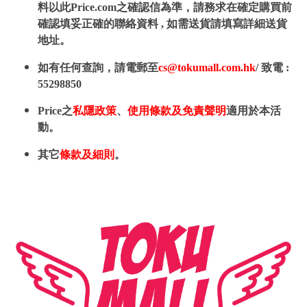
料以此Price.com之確認信為準，請務求在確定購買前
確認填妥正確的聯絡資料 , 如需送貨請填寫詳細送貨
地址。
如有任何查詢，請電郵至
cs@tokumall.com.hk
/ 致電 :
55298850
Price之
私隱政策
、
使用條款及免責聲明
適用於本活
動。
其它
條款及細則
。