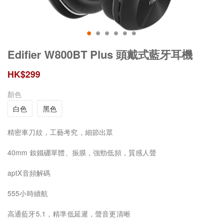
Edifier W800BT Plus 頭戴式藍牙耳機
HK$
299
顏色
白色
黑色
精密車刀紋，工藝考究，細節出眾
40mm 釹鐵硼單體、振膜，強勁低頻，質感人聲
aptX音頻解碼
555小時續航
高通藍牙5.1，精準低延遲，聲音更清晰