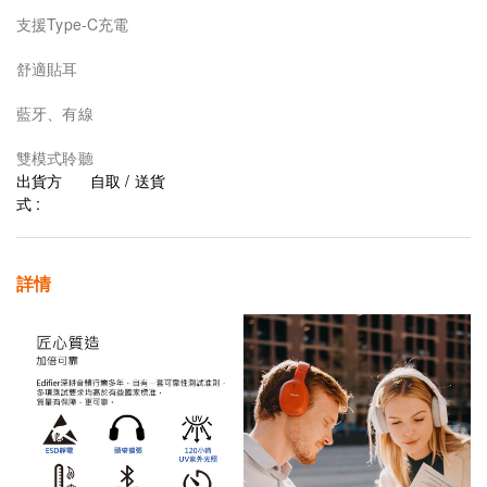
支援Type-C充電
舒適貼耳
藍牙、有線
雙模式聆聽
出貨方
自取 / 送貨
式 :
詳情