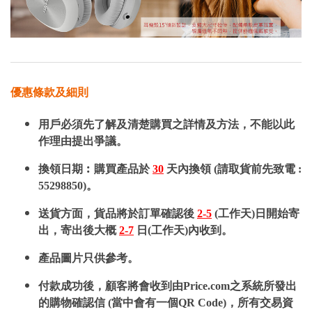
優惠條款及細則
用戶必須先了解及清楚購買之詳情及方法，不能以此
作理由提出爭議。
換領日期︰購買產品於
30
天內換領 (請取貨前先致電 :
55298850)。
送貨方面，貨品將於訂單確認後
2-5
(工作天)日開始寄
出，寄出後大概
2-7
日(工作天)內收到。
產品圖片只供參考。
付款成功後，顧客將會收到由Price.com之系統所發出
的購物確認信 (當中會有一個QR Code)，所有交易資