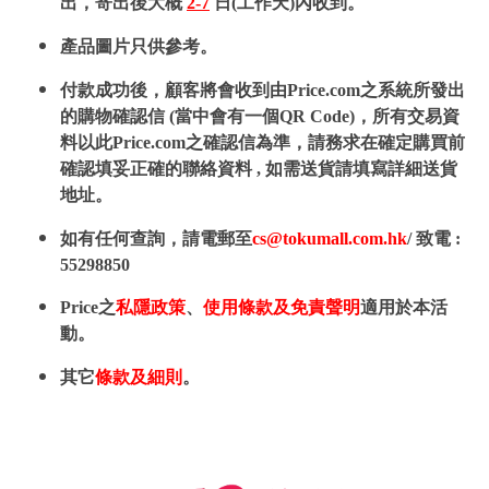
出，寄出後大概
2-7
日(工作天)內收到。
產品圖片只供參考。
付款成功後，顧客將會收到由Price.com之系統所發出
的購物確認信 (當中會有一個QR Code)，所有交易資
料以此Price.com之確認信為準，請務求在確定購買前
確認填妥正確的聯絡資料 , 如需送貨請填寫詳細送貨
地址。
如有任何查詢，請電郵至
cs@tokumall.com.hk
/ 致電 :
55298850
Price之
私隱政策
、
使用條款及免責聲明
適用於本活
動。
其它
條款及細則
。