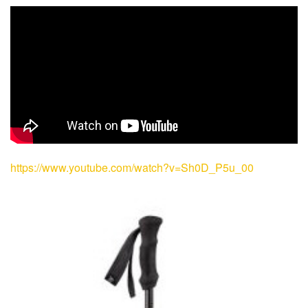
https://www.youtube.com/watch?v=Sh0D_P5u_00