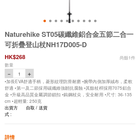
Naturehike ST05碳纖維鋁合金五節二合一
可折疊登山杖NH17D005-D
HK$
268
尚餘
1
件
數量
－
＋
1
•加長EVA舒適手柄，菱形紋理防滑耐磨 •腕帶內側加厚絨布，柔軟
舒適 •第一及二節採用碳纖維強韌抗腐蝕 •其餘杖桿採用7075鋁合
金 •升級高品質金屬調節鎖扣 •鎢鋼杖尖，安全耐用 •尺寸: 36-135
cm •超輕量: 250克
出貨方
自取 / 送貨
式 :
詳情