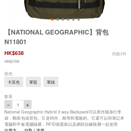
【NATIONAL GEOGRAPHIC】背包
N11801
HK$
638
尚餘
3
件
HK$
798
顏色
卡其色
軍藍
軍綠
數量
－
＋
1
National Geographic Hybrid 3 way Backpack可以用作隨身行李
袋，郵差包或背​​包。它是時尚，耐用和寬敞的。它還可以與筆記本
電腦和平板電腦隔層，RFID保護袋以及網狀拉鍊隔層一起使用
出貨方
自取 / 送貨