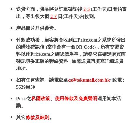
送貨方面，貨品將於訂單確認後
2-5
(工作天)日開始寄
出，寄出後大概
2-7
日(工作天)內收到。
產品圖片只供參考。
付款成功後，顧客將會收到由Price.com之系統所發出
的購物確認信 (當中會有一個QR Code)，所有交易資
料以此Price.com之確認信為準，請務求在確定購買前
確認填妥正確的聯絡資料 , 如需送貨請填寫詳細送貨
地址。
如有任何查詢，請電郵至
cs@tokumall.com.hk
/ 致電 :
55298850
Price之
私隱政策
、
使用條款及免責聲明
適用於本活
動。
其它
條款及細則
。