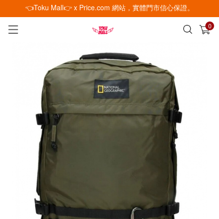
👈Toku Mall👉 x Price.com 網站，實體門市信心保證。
0
已加入購物車
查看