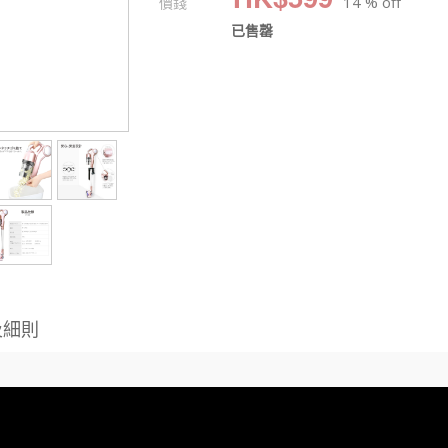
價錢
14 % off
已售罄
及細則