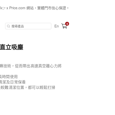
all👉 x Price.com 網站，實體門市信心保證。
0
En
電式直立吸塵
氣旋轉技術，從而帶出高速真空離心力將
合長時間使用
清潔及日常保養
算是較難清潔位置，都可以輕鬆打掃