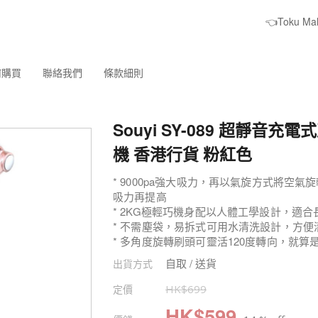
👈Toku M
何購買
聯絡我們
條款細則
Souyi SY-089 超靜音充
機 香港行貨 粉紅色
* 9000pa強大吸力，再以氣旋方式將空
吸力再提高
* 2KG極輕巧機身配以人體工學設計，適
* 不需塵袋，易拆式可用水清洗設計，方便
* 多角度旋轉刷頭可靈活120度轉向，就
自取 / 送貨
出貨方式
定價
HK$
699
HK$
599