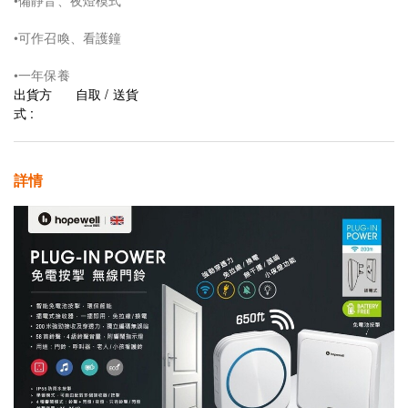
•備靜音、夜燈模式
•可作召喚、看護鐘
•一年保養
出貨方
自取 / 送貨
式 :
詳情