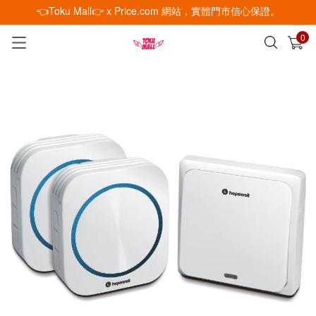
👈Toku Mall👉 x Price.com 網站，實體門市信心保證。
0
已加入購物車
查看