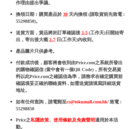
作理由提出爭議。
換領日期︰購買產品於
30
天內換領 (請取貨前先致電 :
55298850)。
送貨方面，貨品將於訂單確認後
2-5
(工作天)日開始寄
出，寄出後大概
2-7
日(工作天)內收到。
產品圖片只供參考。
付款成功後，顧客將會收到由Price.com之系統所發出
的購物確認信 (當中會有一個QR Code)，所有交易資
料以此Price.com之確認信為準，請務求在確定購買前
確認填妥正確的聯絡資料 , 如需送貨請填寫詳細送貨
地址。
如有任何查詢，請電郵至
cs@tokumall.com.hk
/ 致電 :
55298850
Price之
私隱政策
、
使用條款及免責聲明
適用於本活
動。