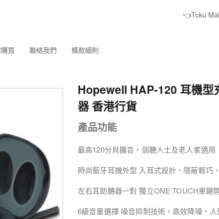
👈Toku M
何購買
聯絡我們
條款細則
Hopewell HAP-120 耳
器 香港行貨
產品功能
最高120分貝擴音，弱聽人士及老人家適用
時尚藍牙耳機外型 入耳式設計，隱蔽輕巧
左右耳助聽器一對 獨立ONE TOUCH單
6級音量選擇 噪音抑制技術，高效降噪，人