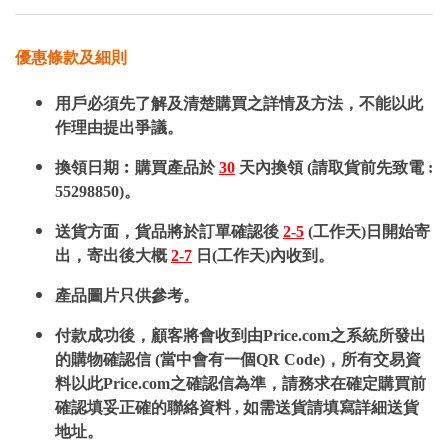
優惠條款及細則
用戶必須先了解及清楚購買之詳情及方法，不能以此
作理由提出爭議。
換領日期︰購買產品於
30
天內換領 (請取貨前先致電 :
55298850)。
送貨方面，貨品將於訂單確認後
2-5
(工作天)日開始寄
出，寄出後大概
2-7
日(工作天)內收到。
產品圖片只供參考。
付款成功後，顧客將會收到由Price.com之系統所發出
的購物確認信 (當中會有一個QR Code)，所有交易資
料以此Price.com之確認信為準，請務求在確定購買前
確認填妥正確的聯絡資料 , 如需送貨請填寫詳細送貨
地址。