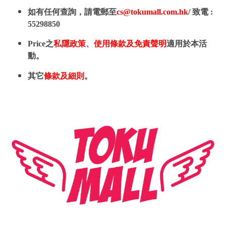
如有任何查詢，請電郵至
cs@tokumall.com.hk
/ 致電 :
55298850
Price之
私隱政策
、
使用條款及免責聲明
適用於本活
動。
其它
條款及細則
。