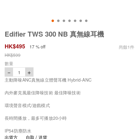
Edifier TWS 300 NB 真無線耳機
HK$
495
17 % off
尚餘
1
件
HK$
599
數量
－
＋
1
主動降噪ANC真無線立體聲耳機 Hybrid-ANC
內外麥克風最佳降噪技術 最佳降噪技術
環境聲音模式/遊戲模式
長時間播放，最多可播放20小時
IP54防塵防水
出貨方
自取 / 送貨