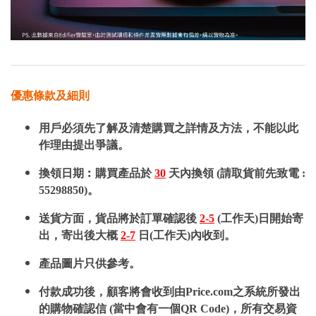
優惠條款及細則
用戶必須先了解及清楚購買之詳情及方法，不能以此
作理由提出爭議。
換領日期︰購買產品於
30
天內換領 (請取貨前先致電 :
55298850)。
送貨方面，貨品將於訂單確認後
2-5
(工作天)日開始寄
出，寄出後大概
2-7
日(工作天)內收到。
產品圖片只供參考。
付款成功後，顧客將會收到由Price.com之系統所發出
的購物確認信 (當中會有一個QR Code)，所有交易資