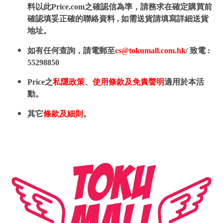
料以此Price.com之確認信為準，請務求在確定購買前
確認填妥正確的聯絡資料 , 如需送貨請填寫詳細送貨
地址。
如有任何查詢，請電郵至
cs@tokumall.com.hk
/ 致電 :
55298850
Price之
私隱政策
、
使用條款及免責聲明
適用於本活
動。
其它
條款及細則
。