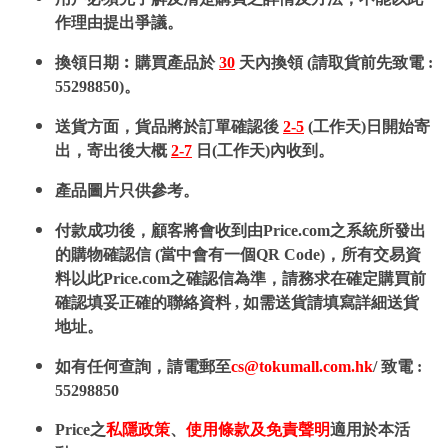
作理由提出爭議。
換領日期︰購買產品於
30
天內換領 (請取貨前先致電 :
55298850)。
送貨方面，貨品將於訂單確認後
2-5
(工作天)日開始寄
出，寄出後大概
2-7
日(工作天)內收到。
產品圖片只供參考。
付款成功後，顧客將會收到由Price.com之系統所發出
的購物確認信 (當中會有一個QR Code)，所有交易資
料以此Price.com之確認信為準，請務求在確定購買前
確認填妥正確的聯絡資料 , 如需送貨請填寫詳細送貨
地址。
如有任何查詢，請電郵至
cs@tokumall.com.hk
/ 致電 :
55298850
Price之
私隱政策
、
使用條款及免責聲明
適用於本活