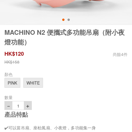
MACHINO N2 便攜式多功能吊扇（附小夜
燈功能）
HK$
120
尚餘
4
件
HK$
158
顏色
PINK
WHITE
數量
－
＋
1
產品特點
✔️可以當吊扇、座枱風扇、小夜燈，多功能集一身