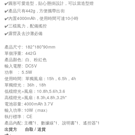
✔️圓形可愛造型，貼心懸掛設計，可以當造型燈
✔️產品只有442g , 方便攜帶出街
✔️內置4000mAh , 使用時間可達10小時
✔️三檔風力，配備搖控
✔️露營及去沙灘必備
產品尺寸: 182*180*90mm
單個淨重: 442G
產品顏色: 白、粉紅色
輸入電壓: DC5V
功率 : 5.5W
使用時間: 單獨風扇：15h，6.5h，4h
單獨燈光： 36h，18h
低檔燈光+風扇：10.8h,5.6h,3.6
高檔燈光+風扇：8.3h,4.8h,3.2h"
電池容量: 4000mAh 3.7V
輸入功率: 10W（max）
執行標準 : CE
產品內配: 主機*1、數據線*1、說明書*1、遙控器*1
出貨方
自取 / 送貨